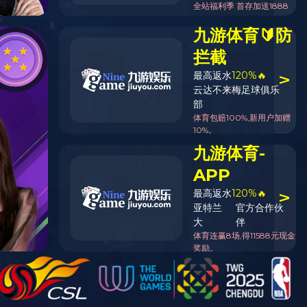
站_米兰体育(中国)
>
关于米兰体育在线网站_米兰体育(中国)
>
工厂环境
咨询
电话
扫一扫加
微信