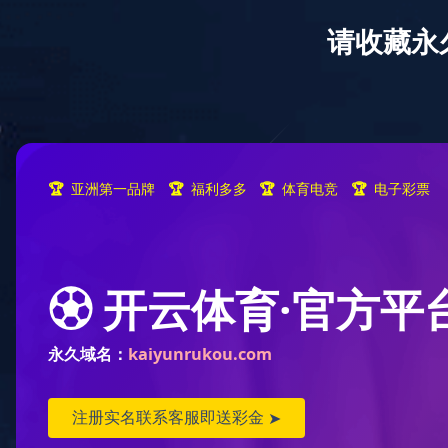
您好，欢迎访问米兰体育在线网站_米兰体育(中国)网站！
米兰体育在线网站_米兰体育
16年转轴行业技术沉淀 铸就高品质转轴
米兰体育在线网站_米兰体育(中国)
产品中
转轴
关于米兰体育在线网站_米兰体育(中国)
联
五金冲压
关于米兰体育在线网站_
精密车削
米兰体育(中国)
CNC数控车
米兰体育在线网站_米兰
米兰体育在线网
体育(中国)团队