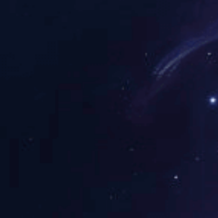
育(中国)优势
联系米兰体育在线网站_米
兰体育(中国)
联系我们
米兰体育在线网站_米兰体育(中国)
手机：133-4266-6888
电话：0769-81383685
邮箱：changmin896@163.com
地址：广东省东莞市石排镇庙边王龙田西