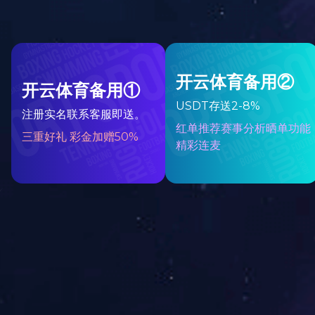
育(中国)团队
核心理念
工厂环境
品质管理
视频中心
专利证书
转轴定制
米兰体育在线网站_米兰体