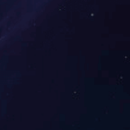
地址：
广东省东莞市石排镇庙边王龙田西路1号
0
产品中心
新闻中心
联系方式