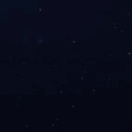
扫一扫 免费报价
微信公众号
51942号