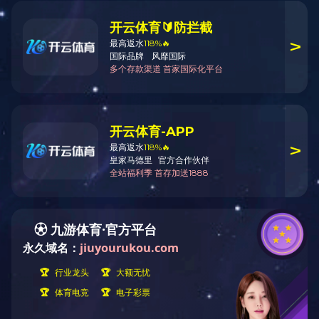
网站正处于维护中，千度网络应网站所有者要求，暂时禁止访问。
千度网络服务热线：0769-33353196 13580997710
返回米兰体育在线网站_米兰体育(中国)