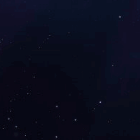
在线网站_米
兰体育(中国)
关于我们
米兰体育在线网站
_米兰体育(中国)团
队
核心理念
工厂环境
合作流程
Copy