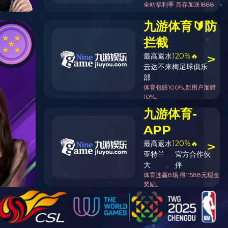
咨询
电话
米兰体育在线网站_米兰体育(中国)
>
资质实力
>
客户案例
扫一扫加
微信
公众号
微信小程
序
华为