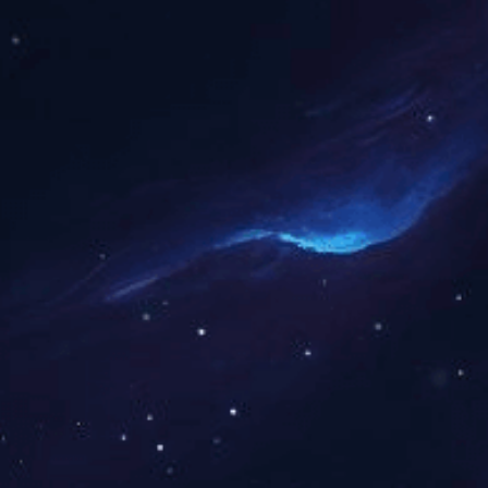
米兰体育在线网
专注精密五金转轴实体厂家
专业转轴工程师为您的产品量身定制各类转轴
关于米兰体育