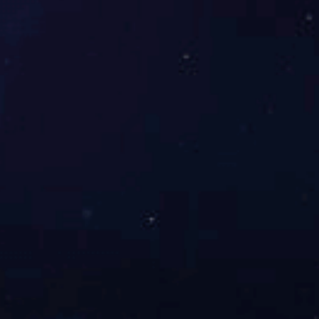
地址：
广东省东莞市石排镇庙边王龙田西路1号
0
产品中心
新闻中心
联系方式
转轴
米兰体育在线网站
联系我们
五金冲压件
_米兰体育(中国)资
精密车削件
讯
CNC数控车床件
行业新闻
米兰体育在线网站
常见答问
_米兰体育(中国)配