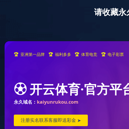
您好，欢迎访问米兰体育在线网站_米兰体育(中国)网站！
米兰体育在线网站_米兰体育
16年转轴行业技术沉淀 铸就高品质转轴
米兰体育在线网站_米兰体育(中国)
产品中
转轴
关于米兰体育在线网站_米兰体育(中国)
联
五金冲压
关于米兰体育在线网站_
精密车削
米兰体育(中国)
CNC数控车
米兰体育在线网站_米兰
米兰体育在线网
体育(中国)团队