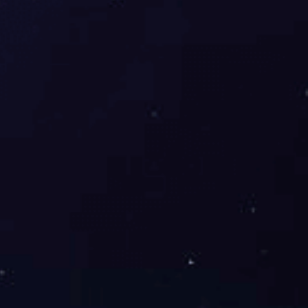
量标准并直接拓宽市场合作渠道，以五大核心工具实现全流程缺陷预
！