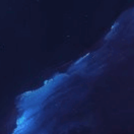
员配置和工作职责要求作出简要阐述。