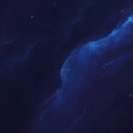
《
各部门负责人员全体合影