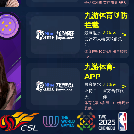
米兰体育在线网站_米兰体育(中国)
>
新闻中心
>
行业新闻
精密 IATF16949 导入正式启动
19:02:18
量管理综合水平，我司于2025年12月1日正式决定启动IATF16949汽车质
咨询
电话