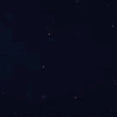
电话：
手机：
769-81383685
133-4266-6888
扫一扫 免费报价
微信公众号