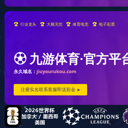
体育(中国)
核心理念
工厂环境
合作流程
视频中心
行业新闻
新闻中心
转轴定制
米兰体育在线网站_米兰
米兰体育在线网站_米兰体
体育(中国)优势
继GBIT1900
育(中国)资讯
行业新闻
量管理体系的导入
常见答问