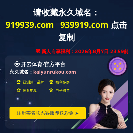
很抱歉，您请求的页面目前不
这可能是因为：
您已输入的网址不正确，或您要找的网页可能已
您访问的网站正在备案中，暂时禁止访问
据工信部电管［2010］64号文件，对未进行ICP备案或备案信息不完全的网站，进行
千度网络作为此网站的运营商，有责任和义务免费协助网站所有者，核实相关信息及
如果网站ICP备案信息已审核通过，如下原因导致页面被禁止访问：
网站服务已到期，千度网络已经停止对此网站进行运营服务。