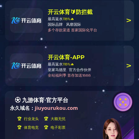
网站正处于维护中，千度网络应网站所有者要求，暂时禁止访问。
千度网络服务热线：0769-33353196 13580997710
返回米兰体育在线网站_米兰体育(中国)