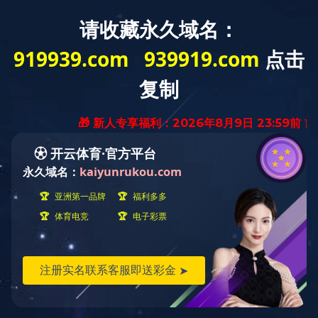
很抱歉，您请求的页面目前不
这可能是因为：
您已输入的网址不正确，或您要找的网页可能已
您访问的网站正在备案中，暂时禁止访问
据工信部电管［2010］64号文件，对未进行ICP备案或备案信息不完全的网站，进行
千度网络作为此网站的运营商，有责任和义务免费协助网站所有者，核实相关信息及
如果网站ICP备案信息已审核通过，如下原因导致页面被禁止访问：
网站服务已到期，千度网络已经停止对此网站进行运营服务。