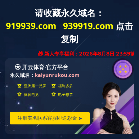
很抱歉，您请求的页面目前不
这可能是因为：
您已输入的网址不正确，或您要找的网页可能已
您访问的网站正在备案中，暂时禁止访问
据工信部电管［2010］64号文件，对未进行ICP备案或备案信息不完全的网站，进行
千度网络作为此网站的运营商，有责任和义务免费协助网站所有者，核实相关信息及
如果网站ICP备案信息已审核通过，如下原因导致页面被禁止访问：
网站服务已到期，千度网络已经停止对此网站进行运营服务。