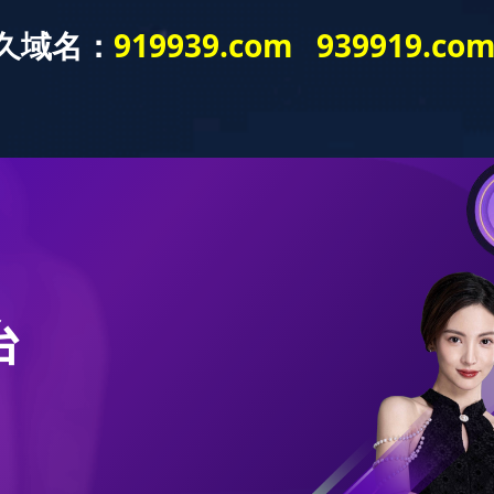
(中国)
心
台灯转轴
笔记本转轴
一字转
系米兰体育在线网站_米兰体育(中国)
件
件
床件
站_米兰