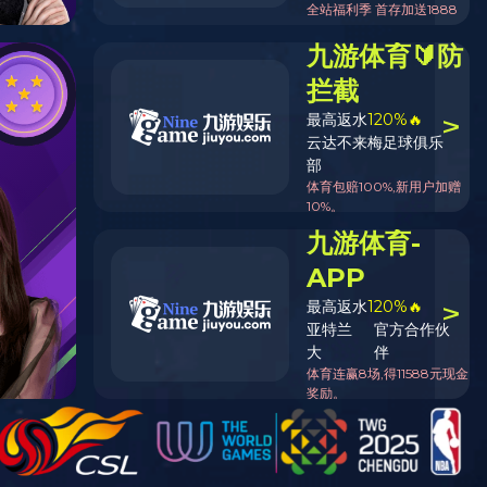
米兰体育在线网站_米兰体育(中国)
>
产品中心
>
转轴
>
投影仪转轴
咨询
电话
扫一扫加
微信