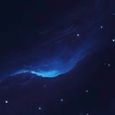
米兰体育在线网站_米兰体育(中国)80系列
米兰体育在线网站_米兰体育(中国)110系列
米兰体育在线网站_米兰体育(中国)130系列
米兰体育在线网站_米兰体育(中国)180系列
联系我们
米兰体育在线网站_米兰体育(中国)
手机：133-4266-6888
电话：0769-81383685
邮箱：changmin896@163.com
地址：广东省东莞市石排镇庙边王龙田西
路1号