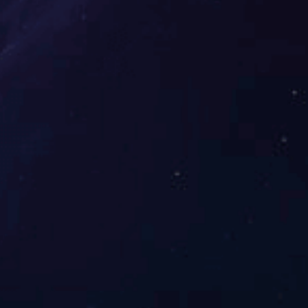
地址：
广东省东莞市石排镇庙边王龙田西路1号
0
产品中心
新闻中心
联系方式
转轴
米兰体育在线网站
联系我们
五金冲压件
_米兰体育(中国)资
精密车削件
讯