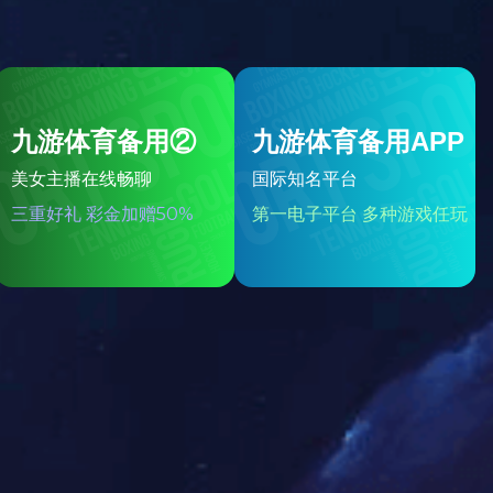
公众号
微信小程
序
1
下一页
尾页