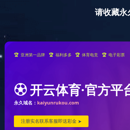
您好，欢迎访问米兰体育在线网站_米兰体育(中国)网站！
米兰体育在线网站_米兰体育
16年转轴行业技术沉淀 铸就高品质转轴
米兰体育在线网站_米兰体育(中国)
产品中
转轴
关于米兰体育在线网站_米兰体育(中国)
联
五金冲压
关于米兰体育在线网站_
精密车削
米兰体育(中国)
CNC数控车
米兰体育在线网站_米兰
米兰体育在线网
体育(中国)团队