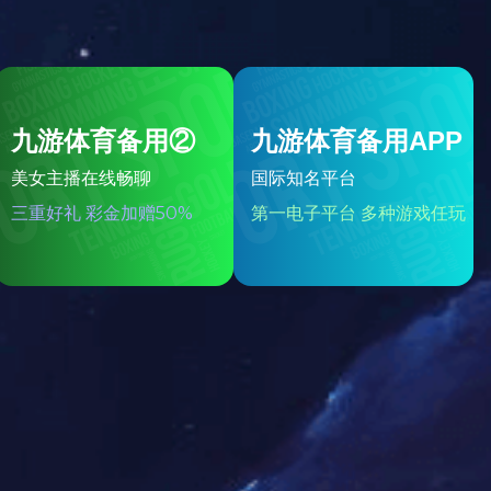
公众号
微信小程
序