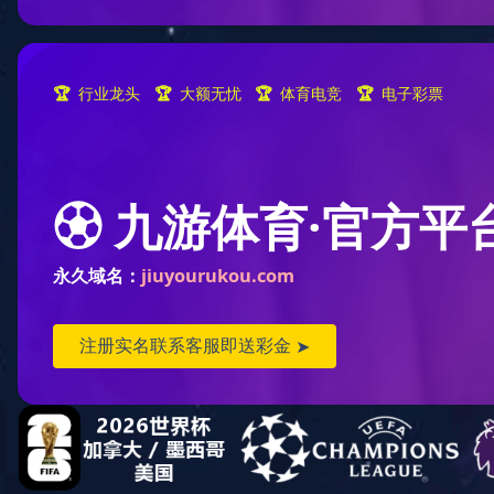
体育(中国)
核心理念
工厂环境
合作流程
视频中心
搜索结果
PRODUCT CENTER
搜索结果
转轴定制
您正在搜索“
平板转
提示：用空格隔开多
米兰体育在线网站_米兰
转轴
体育(中国)优势
笔记本转轴
台灯转轴
一字转轴
显示器转轴
机器人转轴
抽油烟机转轴