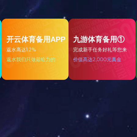
转轴
CM040-001
体育在线网站_米兰体育(中国)
1
下一页