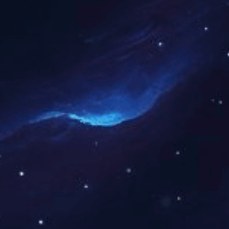
米兰体育在线网站_米兰体育(中国)80系列
米兰体育在线网站_米兰体育(中国)110系列
米兰体育在线网站_米兰体育(中国)130系列
米兰体育在线网站_米兰体育(中国)180系列
联系我们
米兰体育在线网站_米兰体育(中国)
手机：133-4266-6888
电话：0769-81383685
邮箱：changmin896@163.com
地址：广东省东莞市石排镇庙边王龙田西
路1号