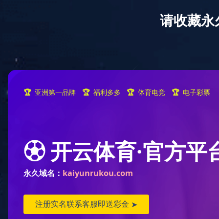
您好，欢迎访问米兰体育在线网站_米兰体育(中国)网站！
米兰体育在线网站_米兰体育
16年转轴行业技术沉淀 铸就高品质转轴
米兰体育在线网站_米兰体育(中国)
产品中
转轴
关于米兰体育在线网站_米兰体育(中国)
联
五金冲压
关于米兰体育在线网站_
精密车削
米兰体育(中国)
CNC数控车
米兰体育在线网站_米兰
米兰体育在线网
体育(中国)团队